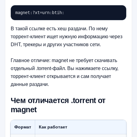
magnet:?xt=urn:btih:
В такой ссылке есть хеш раздачи. По нему
торрент-клиент ищет нужную информацию через
DHT, трекеры и других участников сети.
Главное отличие: magnet не требует скачивать
отдельный .torrent-файл. Вы нажимаете ссылку,
торрент-клиент открывается и сам получает
данные раздачи.
Чем отличается .torrent от
magnet
Формат
Как работает
Ко