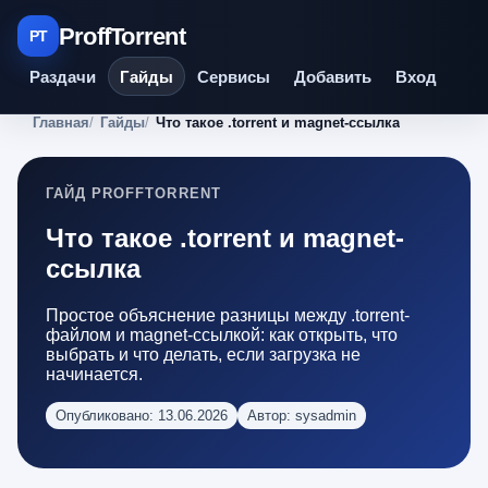
ProffTorrent
PT
Раздачи
Гайды
Сервисы
Добавить
Вход
Главная
Гайды
Что такое .torrent и magnet-ссылка
ГАЙД PROFFTORRENT
Что такое .torrent и magnet-
ссылка
Простое объяснение разницы между .torrent-
файлом и magnet-ссылкой: как открыть, что
выбрать и что делать, если загрузка не
начинается.
Опубликовано: 13.06.2026
Автор: sysadmin