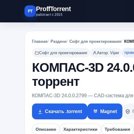
ProffTorrent
PT
работает с 2015
Главная
Раздачи
Софт для проектирования
КОМП
пров
Софт для проектирования
Автор: Viper
КОМПАС-3D 24.0.
торрент
КОМПАС-3D 24.0.0.2799 — CAD-система для 
Скачать .torrent
Magnet
Описание
Характеристики
Требования