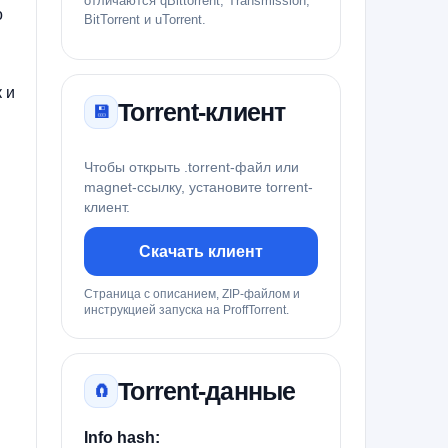
отличаются qBittorrent, Transmission,
о
BitTorrent и uTorrent.
 и
Torrent-клиент
💾
Чтобы открыть .torrent-файл или
magnet-ссылку, установите torrent-
клиент.
Скачать клиент
Страница с описанием, ZIP-файлом и
инструкцией запуска на ProffTorrent.
Torrent-данные
🧲
Info hash: