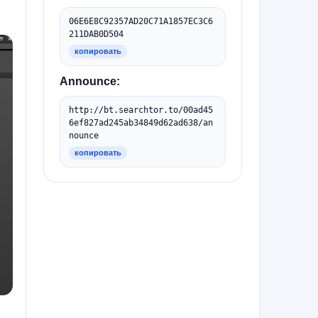
06E6E8C92357AD20C71A1857EC3C6
211DAB0D504
копировать
Announce:
http://bt.searchtor.to/00ad45
6ef827ad245ab34849d62ad638/an
nounce
копировать