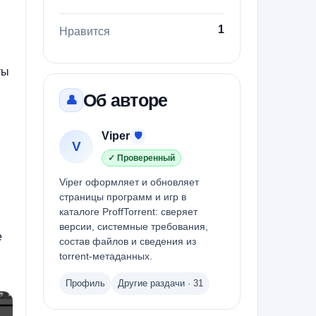
1
Нравится
ты
Об авторе
👤
Viper
🛡
V
✓ Проверенный
Viper оформляет и обновляет
страницы программ и игр в
каталоге ProffTorrent: сверяет
версии, системные требования,
е
состав файлов и сведения из
torrent-метаданных.
Профиль
Другие раздачи · 31