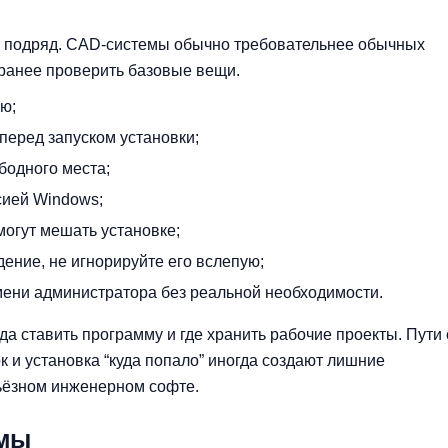
ё подряд. CAD-системы обычно требовательнее обычных
ранее проверить базовые вещи.
ю;
перед запуском установки;
ободного места;
сией Windows;
огут мешать установке;
ение, не игнорируйте его вслепую;
мени администратора без реальной необходимости.
да ставить программу и где хранить рабочие проекты. Пути 
 и установка “куда попало” иногда создают лишние
рьёзном инженерном софте.
емы