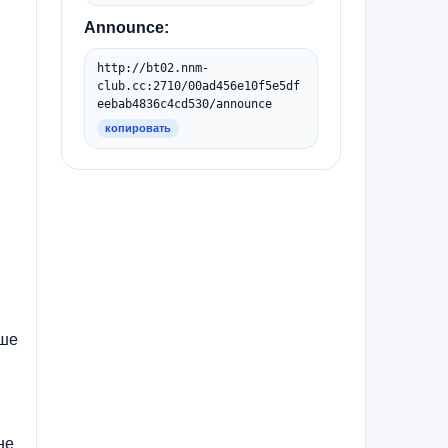
Announce:
http://bt02.nnm-
club.cc:2710/00ad456e10f5e5df
eebab4836c4cd530/announce
копировать
чше
не