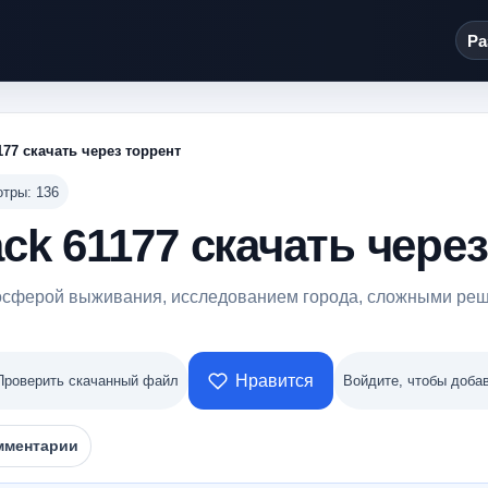
Ра
177 скачать через торрент
тры: 136
ack 61177 скачать чере
тмосферой выживания, исследованием города, сложными ре
Нравится
Проверить скачанный файл
Войдите, чтобы добав
мментарии