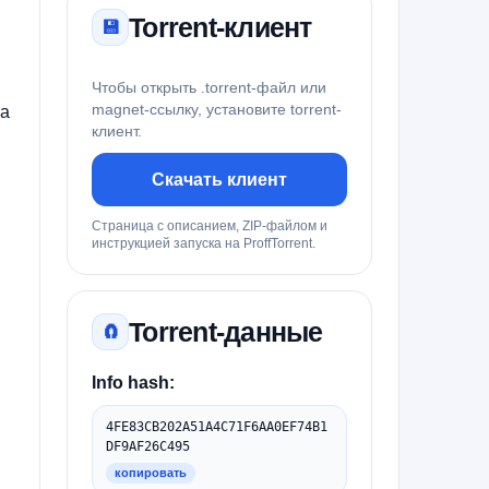
Torrent-клиент
💾
Чтобы открыть .torrent-файл или
magnet-ссылку, установите torrent-
на
клиент.
Скачать клиент
Страница с описанием, ZIP-файлом и
инструкцией запуска на ProffTorrent.
Torrent-данные
🧲
Info hash:
4FE83CB202A51A4C71F6AA0EF74B1
DF9AF26C495
копировать