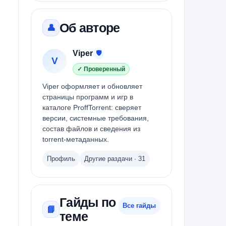
Об авторе
👤
Viper
🛡
V
✓ Проверенный
Viper оформляет и обновляет
страницы программ и игр в
каталоге ProffTorrent: сверяет
версии, системные требования,
состав файлов и сведения из
torrent-метаданных.
Профиль
Другие раздачи · 31
Гайды по
Все гайды
📘
теме