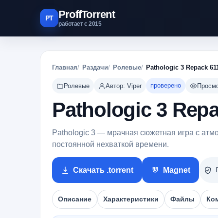
ProffTorrent
PT
работает с 2015
Главная
Раздачи
Ролевые
Pathologic 3 Repack 61
проверено
Ролевые
Автор: Viper
Просмо
Pathologic 3 Rep
Pathologic 3 — мрачная сюжетная игра с а
постоянной нехваткой времени.
Скачать .torrent
Magnet
Описание
Характеристики
Файлы
Ко