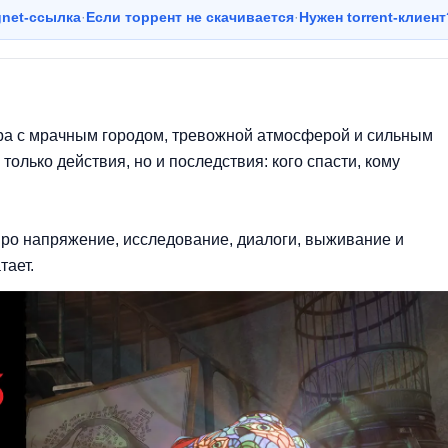
agnet-ссылка
·
Если торрент не скачивается
·
Нужен torrent-клиент
а с мрачным городом, тревожной атмосферой и сильным
олько действия, но и последствия: кого спасти, кому
 про напряжение, исследование, диалоги, выживание и
тает.