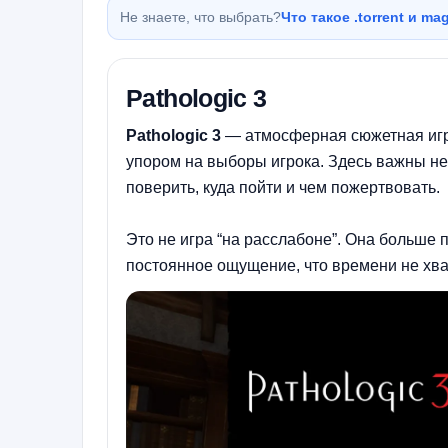
Не знаете, что выбрать?
Что такое .torrent и m
Pathologic 3
Pathologic 3
— атмосферная сюжетная игр
упором на выборы игрока. Здесь важны не т
поверить, куда пойти и чем пожертвовать.
Это не игра “на расслабоне”. Она больше
постоянное ощущение, что времени не хва