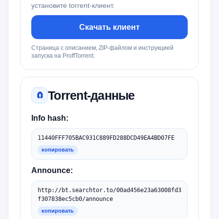
установите torrent-клиент.
Скачать клиент
Страница с описанием, ZIP-файлом и инструкцией
запуска на ProffTorrent.
Torrent-данные
🧲
Info hash:
11440FFF705BAC931C889FD288DCD49EA4BD07FE
копировать
Announce:
http://bt.searchtor.to/00ad456e23a63008fd3
f307838ec5cb0/announce
копировать