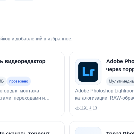
айков и добавлений в избранное.
ать видеоредактор
Adobe Pho
через тор
МБ
проверено
Мультимедиа
ктор для монтажа
Adobe Photoshop Lightroo
ктами, переходами и
каталогизации, RAW-обраб
фотографий.
1191
13
Просмотры:
Скачали:
te скачать торрент
Topaz Pho