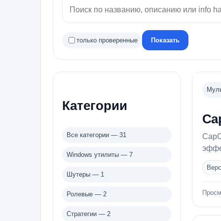
только проверенные
Показать
Муль
Категории
Ca
Все категории — 31
CapC
эффе
Windows утилиты — 7
Верс
Шутеры — 1
Просм
Ролевые — 2
Стратегии — 2