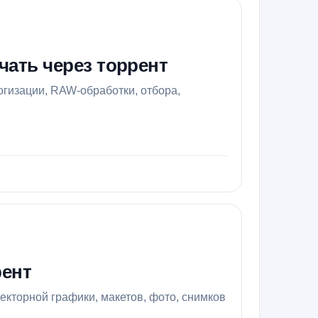
чать через торрент
огизации, RAW-обработки, отбора,
рент
екторной графики, макетов, фото, снимков