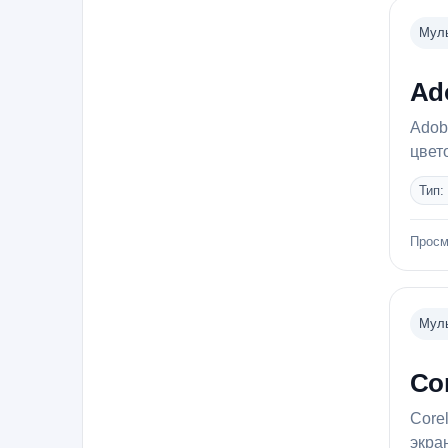
Муль
Ad
Adob
цвет
Тип:
Просм
Муль
Co
Core
экра