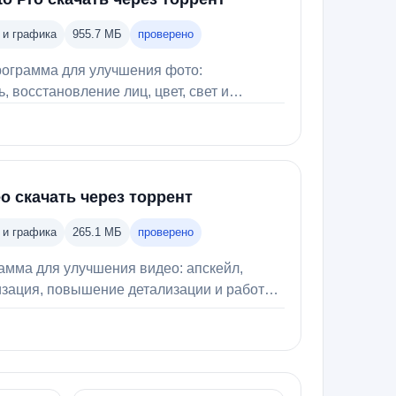
 и графика
955.7 МБ
проверено
программа для улучшения фото:
 восстановление лиц, цвет, свет и
eo скачать через торрент
 и графика
265.1 МБ
проверено
рамма для улучшения видео: апскейл,
зация, повышение детализации и работа с