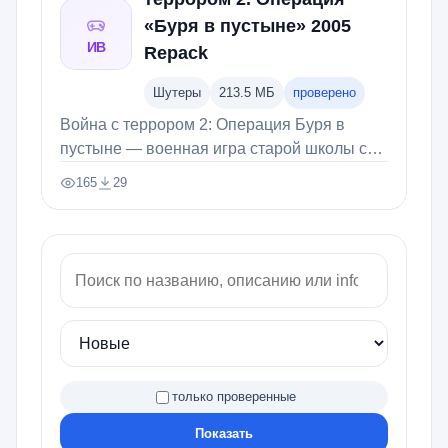
«Буря в пустыне» 2005
ИВ
Repack
Шутеры
213.5 МБ
проверено
Война с террором 2: Операция Буря в
пустыне — военная игра старой школы с
миссиями, тактическими действиями и
165
29
Просмотры:
Скачали:
ностальгической атмосферой.
только проверенные
Показать